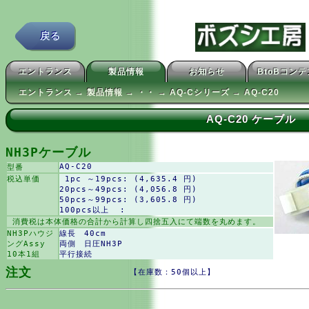
戻る
エントランス
製品情報
お知らせ
BtoBコン
エントランス → 製品情報 → ・・ → AQ-Cシリーズ → AQ-C20
AQ-C20 ケーブル
NH3Pケーブル
AQ-C20
型番
税込単価
1pc ～19pcs: (4,635.4 円)
20pcs～49pcs: (4,056.8 円)
50pcs～99pcs: (3,605.8 円)
100pcs以上 :
消費税は本体価格の合計から計算し四捨五入にて端数を丸めます。
NH3Pハウジ
線長 40cm
ングAssy
両側 日圧NH3P
10本1組
平行接続
注文
【在庫数：50個以上】