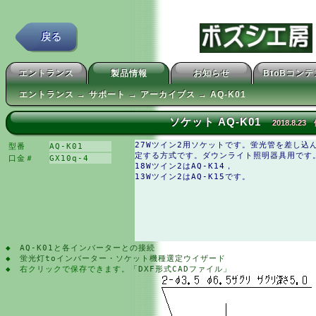
戻る
エントランス
製品情報
お知らせ
BtoBコン
エントランス → サポート → アーカイブス → AQ-K01
ソケット AQ-K01
2018.8.2
27Wツイン2用ソケットです。蛍光管を差し込
型番
AQ-K01
定する方式です。ダウンライト照明器具用です
口金＃
GX10q-4
18Wツイン2はAQ-K14，
13Wツイン2はAQ-K15です。
◆
AQ-K01と各インバーターとの接続
◆
蛍光灯toインバーター・ソケット機種選定ウイザード
◆ 右クリックで保存できます。
「DXF形式CADファイル」