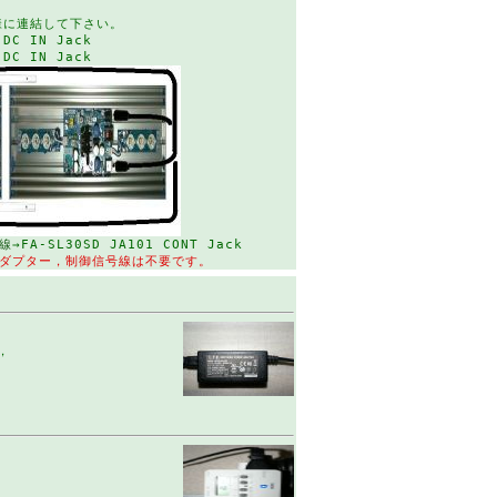
様に連結して下さい。
 DC IN Jack
 DC IN Jack
線
→FA-SL30SD JA101 CONT Jack
アダプター，制御信号線は不要です。
，