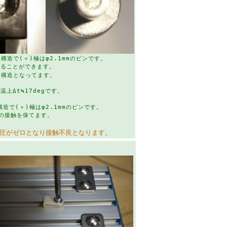
構造で(＋)極はφ2.1mmのピンです。
せることができます。
接点構造となってます。
温上Δt≒17degです。
。
構造で(＋)極はφ2.1mmのピンです。
の接触を保てます。
点圧がゼロとなり接触不良となります。