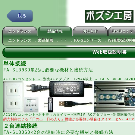
戻る
エントランス
製品情報
お知らせ
BtoBコン
エントランス → 製品情報 → ・・ → FA-SLシリーズ → Web取扱説明
Web取扱説明書
単体接続
FA-SL30SD単品に必要な機材と接続方法
AC100Vコンセント →
別売ACアダプター12V4A以上
→ FA-SL30SD JA201
AC100Vコンセント→お手持ちのタイマー→
別売5V ACアダプター
→
別売制御信号
調光制御による「日の出・日の入り」機能が必要無い場合はタイマーと5V AC
２台連結接続
FA-SL30SD×2台の連結時に必要な機材と接続方法