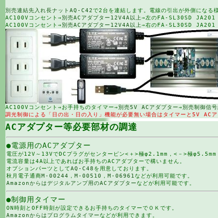
別売連結先入れ長ナットAQ-C42
で2台を連結します。電線の引出が外側になる
AC100Vコンセント→
別売ACアダプター12V4A以上
→左のFA-SL30SD JA201
AC100Vコンセント→
別売ACアダプター12V4A以上
→右のFA-SL30SD JA201
AC100Vコンセント→お手持ちのタイマー→
別売5V ACアダプター
→
別売制御信号
調光制御による「日の出・日の入り」機能が必要無い場合はタイマーと5V AC
ACアダプター等必要部材の調達
●電源用のACアダプター
電圧が12V～13VでDCプラグがセンターピン<＋>極φ2.1mm，<－>極φ5.5mm
電流容量は4A以上であればお手持ちのACアダプターで構いません。
オプションパーツとして
AQ-C48
を用意しております。
秋月電子通商
M-00244
，
M-00510
，
M-06961
などが利用可能です。
Amazonからはデジタルアンプ用のACアダプター
などが利用可能です。
●制御用タイマー
ON時刻とOFF時刻が設定できるお手持ちのタイマーでＯＫです。
Amazonからはプログラムタイマー
などが利用できます。