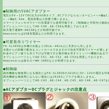
●制御用の5VACアダプター
電圧が5V～12VでDC出力がUSBタイプ，DCプラグならセンターピン<＋>極φ2.
<－>極φ5.5mm，電流容量は小容量で構いません。
スマートフォンやガラケーの充電器でも使用可能です。(制御線と半田付け接続
オプションパーツとして
AQ-C49
，
AQ-C50
を用意しております。
秋月電子通商
M-00238
などが利用可能です。
AmazonからはUSB充電器
などが利用できます。
●可変長吊りワイヤー
FA-SL30SDは水槽の水面より20cm～40cm上に天井から吊します。
水面からの距離で配光をコントロールできますので自在可変長ワイヤーが適しま
針金やピアノ線でも吊り下げは可能ですが展示物を吊すストッパー機能のあるワ
オプションパーツとして
AQ-C51
，
AQ-C52
，
AQ-C53
を用意しております。
Amazonからは掛タローWH-100S
などが利用できます。
●制御線
調光機能を御使用になる場合にはFA-SL30SDのJA101に5V～12Vの電圧を
調光機能を御使用にならない場合にはJA101にプラグを挿入しません。
オプションパーツとして
AQ-C43
，
AQ-C44
，
AQ-C45
，
AQ-C46
，
AQ-C47
を
●ACアダプターDCプラグとジャックの注意点