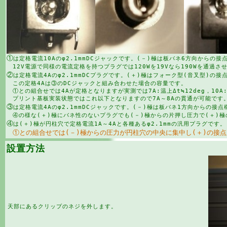
①
は定格電流10Aのφ2.1mmDCジャックです。(－)極は板バネ6方向からの接点
12V電源で同様の電流定格を持つプラグでは120Wを19Vなら190Wを通過さ
②
は定格電流4Aのφ2.1mmDCプラグです。(＋)極はフォーク型(音叉型)の
この定格4Aは③のDCジャックと組み合わせた場合の容量です。
①との組合せでは4Aが定格となりますが実測では7A:温上Δt≒12deg，10A:
プリント基板実装状態ではこれ以下となりますので7A～8Aの貫通が可能です
③
は定格電流4Aのφ2.1mmDCジャックです。(－)極は板バネ1方向からの接点
④の様な(＋)極にバネ性のないプラグでも(－)極からの片押し圧力で(＋)極
④
は(＋)極が円柱穴で定格電流1A～4Aと各種あるφ2.1mmの汎用プラグです。
①との組合せでは(－)極からの圧力が円柱穴の中央に集中し(＋)の接
設置方法
天部にあるクリップのネジを外します。