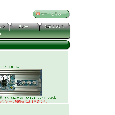
カートを見る
テンツ
サポート
注文について
書
 DC IN Jack
線
→FA-SL30SD JA101 CONT Jack
アダプター，制御信号線は不要です。