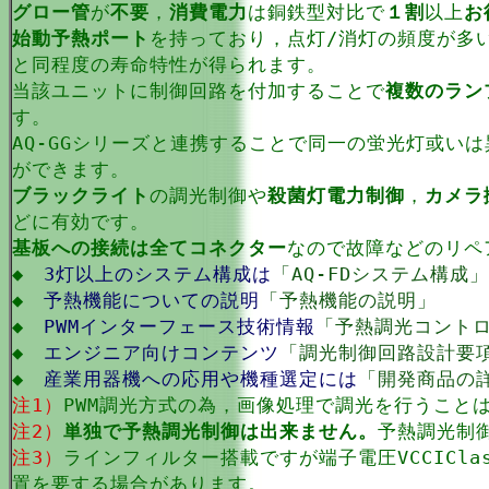
グロー管
が
不要
，
消費電力
は銅鉄型対比で
１割
以上
お
始動予熱ポート
を持っており，点灯/消灯の頻度が多
と同程度の寿命特性が得られます。
当該ユニットに制御回路を付加することで
複数のラン
す。
AQ-GGシリーズと連携することで同一の蛍光灯或い
ができます。
ブラックライト
の調光制御や
殺菌灯電力制御
，
カメラ
どに有効です。
基板への接続は全てコネクター
なので故障などのリペ
◆
3灯以上のシステム構成は
「AQ-FDシステム構成」
◆
予熱機能についての説明
「予熱機能の説明」
◆
PWMインターフェース技術情報
「予熱調光コント
◆
エンジニア向けコンテンツ
「調光制御回路設計要
◆
産業用器機への応用や機種選定には
「開発商品の
注1）
PWM調光方式の為，画像処理で調光を行うこと
注2）
単独で予熱調光制御は出来ません。
予熱調光制
注3）
ラインフィルター搭載ですが端子電圧VCCICla
置を要する場合があります。