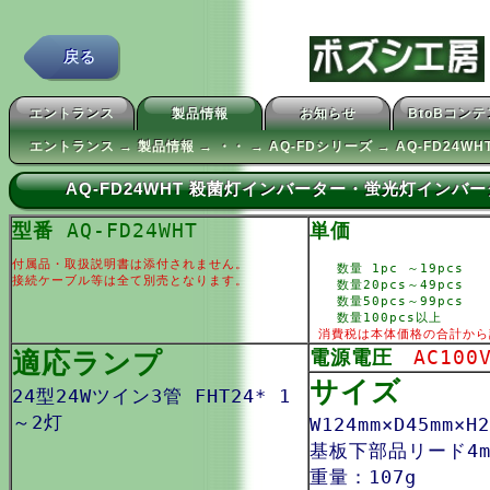
戻る
エントランス
製品情報
お知らせ
BtoBコン
エントランス → 製品情報 → ・・ → AQ-FDシリーズ → AQ-FD24WH
AQ-FD24WHT 殺菌灯インバーター・蛍光灯イン
型番
AQ-FD24WHT
単価
付属品・取扱説明書は添付されません。
数量 1pc ～19pcs
接続ケーブル等は全て別売となります。
数量20pcs～49pcs
数量50pcs～99pcs
数量100pcs以上
消費税は本体価格の合計から
適応ランプ
電源電圧
AC100
サイズ
24型24Wツイン3管 FHT24* 1
～2灯
W124mm×D45mm×
基板下部品リード4m
重量：107g