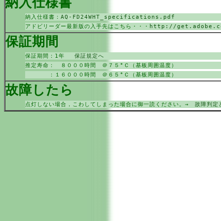
納入仕様書
納入仕様書：
AQ-FD24WHT_specifications.pdf
アドビリーダー最新版の入手先はこちら・・・
http://get.adobe.c
保証期間
保証期間：1年
保証規定へ
推定寿命： ８０００時間 ＠７５°Ｃ（基板周囲温度）
：１６０００時間 ＠６５°Ｃ（基板周囲温度）
故障したら
点灯しない場合，こわしてしまった場合に御一読ください。→
故障判定