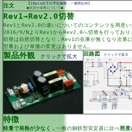
【10pcs以下の予定納期：一週間以内】
注文
■決済や送料について■
Rev1→Rev2.0切替
Rev1とRev2.0の違いについての
コンテンツ
を用意い
2016/9/NよりRev1からRev2.0へ切替を行ってお
切替は自然切替となり，Rev1の在庫が無くなり次第に
型番および単価の変更はありません。
製品外観
回路図
クリックで拡大
クリックで拡大
特徴
軽量で発熱が少なく，
一般の銅鉄型安定器に比べ
照度