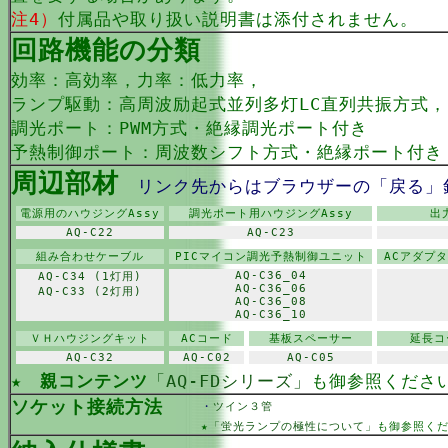
注4）
付属品や取り扱い説明書は添付されません。
回路機能の分類
効率：高効率，力率：低力率，
ランプ駆動：高周波励起式並列多灯LC直列共振方式
調光ポート：PWM方式・絶縁調光ポート付き
予熱制御ポート：周波数シフト方式・絶縁ポート付き
周辺部材
リンク先からはブラウザーの「戻る」
電源用のハウジングAssy
調光ポート用ハウジングAssy
出
AQ-C22
AQ-C23
組み合わせケーブル
PICマイコン調光予熱制御ユニット
ACアダプ
AQ-C36_04
AQ-C34 (1灯用)
AQ-C36_06
AQ-C33 (2灯用)
AQ-C36_08
AQ-C36_10
ＶＨハウジングキット
ACコード
基板スペーサー
延長コ
AQ-C32
AQ-C02
AQ-C05
★
親コンテンツ
「AQ-FDシリーズ」
も御参照くださ
ソケット接続方法
・
ツイン３管
★
「蛍光ランプの極性について」
も御参照く