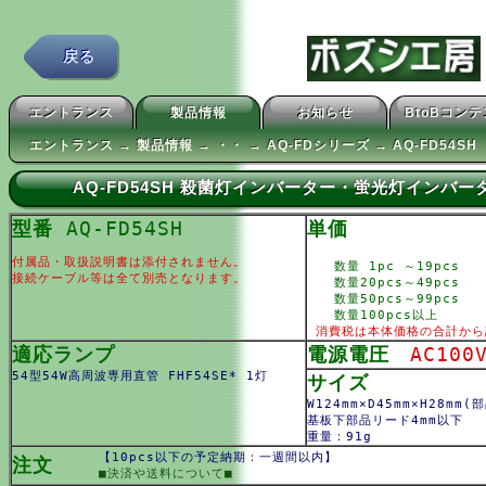
戻る
エントランス
製品情報
お知らせ
BtoBコン
エントランス → 製品情報 → ・・ → AQ-FDシリーズ → AQ-FD54SH
AQ-FD54SH 殺菌灯インバーター・蛍光灯インバ
型番
AQ-FD54SH
単価
付属品・取扱説明書は添付されません。
数量 1pc ～19pcs
接続ケーブル等は全て別売となります。
数量20pcs～49pcs
数量50pcs～99pcs
数量100pcs以上
消費税は本体価格の合計から
適応ランプ
電源電圧
AC100
54型54W高周波専用直管 FHF54SE* 1灯
サイズ
W124mm×D45mm×H28mm(
基板下部品リード4mm以下
重量：91g
【10pcs以下の予定納期：一週間以内】
注文
■決済や送料について■