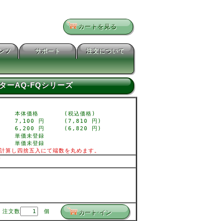
カートを見る
テンツ
サポート
注文について
ターAQ-FQシリーズ
本体価格
(税込価格)
7,100 円
(7,810 円)
6,200 円
(6,820 円)
単価未登録
単価未登録
計算し四捨五入にて端数を丸めます。
V
注文数
個
カート･イン