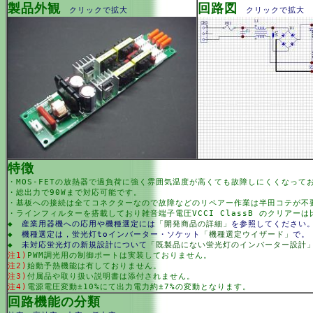
製品外観
回路図
クリックで拡大
クリックで拡大
特徴
・MOS-FETの放熱器で過負荷に強く雰囲気温度が高くても故障しにくくなって
・総出力で90Wまで対応可能です。
・基板への接続は全てコネクターなので故障などのリペアー作業は半田コテが不
・ラインフィルターを搭載しており雑音端子電圧VCCI ClassB のクリアー
◆
産業用器機への応用や機種選定には
「開発商品の詳細」
を参照してください
◆
機種選定は，蛍光灯toインバーター・ソケット
「機種選定ウイザード」
で。
◆
未対応蛍光灯の新規設計について
「既製品にない蛍光灯のインバーター設計
注1)
PWM調光用の制御ポートは実装しておりません。
注2)
始動予熱機能は有しておりません。
注3)
付属品や取り扱い説明書は添付されません。
注4)
電源電圧変動±10%にて出力電力約±7%の変動となります。
回路機能の分類