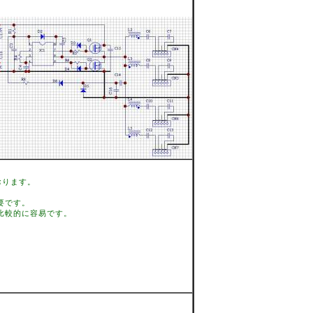
おります。
要です。
は比較的に容易です。
。
」