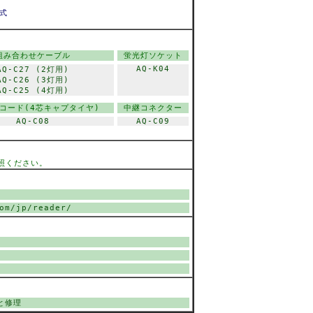
式
組み合わせケーブル
蛍光灯ソケット
AQ-K04
AQ-C27 (2灯用)
AQ-C26 (3灯用)
AQ-C25 (4灯用)
コード(4芯キャプタイヤ)
中継コネクター
AQ-C08
AQ-C09
照ください。
om/jp/reader/
と修理