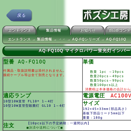
戻る
エントランス
製品情報
お知らせ
BtoBコン
エントランス → 製品情報 → ・・ → AQ-FQシリーズ → AQ-FQ10Q
AQ-FQ10Q マイクロパワー蛍光灯インバー
型番
AQ-FQ10Q
単価
付属品・取扱説明書は添付されません。
数量 1pc ～19pcs
接続ケーブル等は全て別売となります。
数量20pcs～49pcs
数量50pcs～99pcs
数量100pcs以上
消費税は本体価格の合計から
適応ランプ
電源電圧
AC100
10型10W直管 FL10* 1～4灯
サイズ
10型10W直管型殺菌灯 GL10 1～4灯
192×45×33mm(部品高さ)
基板下部品リード5mm以下
重量：180g
【10pcs以下の予定納期：一週間以内】
注文
■決済や送料について■