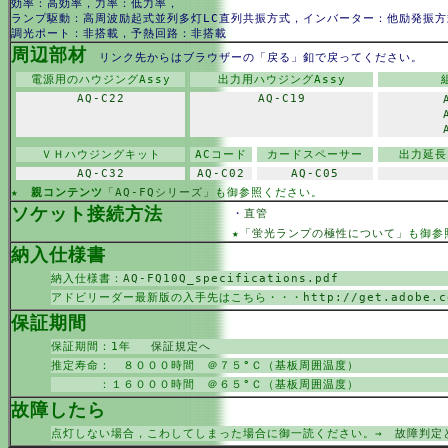
効率：高効率，力率：低力率，
ランプ駆動：高周波励起式並列多灯LC直列共振方式，インバーター：他励発振方
調光ポート：非搭載，予熱回路：非搭載
周辺部材
リンク先からはブラウザーの「戻る」釦で戻ってください。
電源用のハウジングAssy
出力用ハウジングAssy
AQ-C22
AQ-C19
ＶＨハウジングキット
ACコード
カードスペーサー
出力延長
AQ-C32
AQ-C02
AQ-C05
★
親コンテンツ
「AQ-FQシリーズ」
も御参照ください。
ソケット接続方法
・
直管
★
「蛍光ランプの極性について」
も御参
納入仕様書
納入仕様書：
AQ-FQ10Q_specifications.pdf
アドビリーダー最新版の入手先はこちら・・・
http://get.adobe.c
保証期間
保証期間：1年
保証規定へ
推定寿命： ８０００時間 ＠７５°Ｃ（基板周囲温度）
：１６０００時間 ＠６５°Ｃ（基板周囲温度）
故障したら
点灯しない場合，こわしてしまった場合に御一読ください。→
故障判定