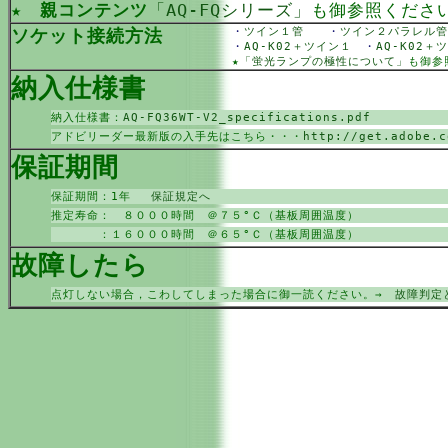
★
親コンテンツ
「AQ-FQシリーズ」
も御参照くださ
ソケット接続方法
・
ツイン１管
・
ツイン２パラレ
・
AQ-K02＋ツイン１
・
AQ-K02
★
「蛍光ランプの極性について」
も御参
納入仕様書
納入仕様書：
AQ-FQ36WT-V2_specifications.pdf
アドビリーダー最新版の入手先はこちら・・・
http://get.adobe.c
保証期間
保証期間：1年
保証規定へ
推定寿命： ８０００時間 ＠７５°Ｃ（基板周囲温度）
：１６０００時間 ＠６５°Ｃ（基板周囲温度）
故障したら
点灯しない場合，こわしてしまった場合に御一読ください。→
故障判定