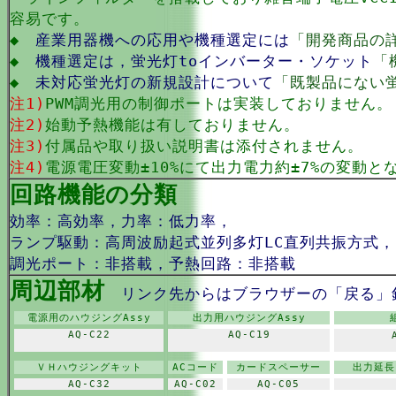
容易です。
◆
産業用器機への応用や機種選定には
「開発商品の
◆
機種選定は，蛍光灯toインバーター・ソケット
「
◆
未対応蛍光灯の新規設計について
「既製品にない
注1)
PWM調光用の制御ポートは実装しておりません。
注2)
始動予熱機能は有しておりません。
注3)
付属品や取り扱い説明書は添付されません。
注4)
電源電圧変動±10%にて出力電力約±7%の変動と
回路機能の分類
効率：高効率，力率：低力率，
ランプ駆動：高周波励起式並列多灯LC直列共振方式
調光ポート：非搭載，予熱回路：非搭載
周辺部材
リンク先からはブラウザーの「戻る」
電源用のハウジングAssy
出力用ハウジングAssy
AQ-C22
AQ-C19
ＶＨハウジングキット
ACコード
カードスペーサー
出力延長
AQ-C32
AQ-C02
AQ-C05