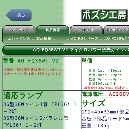
戻る
エントランス
製品情報
お知らせ
BtoBコン
エントランス → 製品情報 → ・・ → AQ-FQシリーズ → AQ-FQ36WT-
AQ-FQ36WT-V2 マイクロパワー蛍光灯イン
型番
AQ-FQ36WT-V2
単価
付属品・取扱説明書は添付されません。
数量 1pc ～19pcs
接続ケーブル等は全て別売となります。
数量20pcs～49pcs
数量50pcs～99pcs
数量100pcs以上
消費税は本体価格の合計から
適応ランプ
電源電圧
AC200
サイズ
36型36Wツイン1管 FPL36* 1
～2灯
192×45×33mm(部
36型36Wツイン2パラレル管
基板下部品リード5m
FML36* 1～2灯
重量：135g