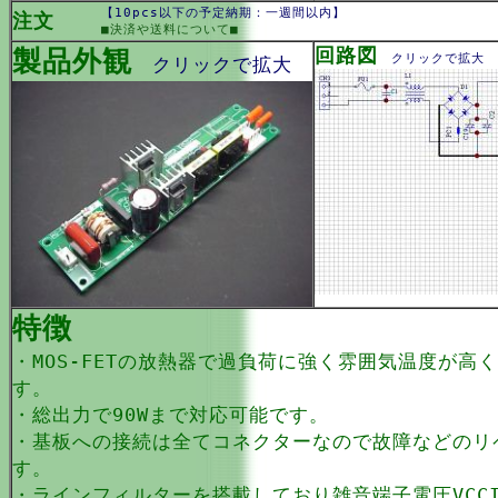
【10pcs以下の予定納期：一週間以内】
注文
■決済や送料について■
製品外観
回路図
クリックで拡大
クリックで拡大
特徴
・MOS-FETの放熱器で過負荷に強く雰囲気温度が高
す。
・総出力で90Wまで対応可能です。
・基板への接続は全てコネクターなので故障などのリ
す。
・ラインフィルターを搭載しており雑音端子電圧VCCI 