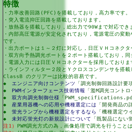
特徴
・力率改善回路(PFC)を搭載しており，高力率です。
・突入電流抑圧回路を搭載しております。
・放熱器を搭載しており，総出力で90Wまで対応でき
・内部高圧電源が安定化されており，電源電圧の変動
です。
・出力ポートは１～２灯に対応し，日圧ＶＨコネクタ
・双方向予熱調光ポートを２ポート搭載しており，同
・電源入力には日圧ＶＨコネクターを採用しておりま
・ラインフィルター２段とＹクロスコンデンサを搭載し
ClassB のクリアーは比較的容易です。
◆
エンジニア向けコンテンツ
「調光制御回路設計要
◆
PWMインターフェース技術情報
「濫M調光コントロ
◆
双方向調光制御仕様
「PWM_specifications.p
◆
産業用器機への応用や機種選定には
「開発商品の
◆
蛍光ランプから機種選定をするなら
「機種選定ウ
◆
未対応蛍光灯の新規設計について
「既製品にない
注1）
PWM調光方式の為，画像処理で調光を行うこと