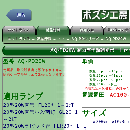
戻る
エントランス
製品情報
お知らせ
BtoBコン
エントランス → 製品情報 → ・・ → AQ-PDシリーズ → AQ-PD20W
AQ-PD20W 高力率予熱調光ポート
型番
AQ-PD20W
単価
付属品・取扱説明書は添付されません。
数量 1pc ～19pcs
接続ケーブル等は全て別売となります。
数量20pcs～49pcs
数量50pcs～99pcs
数量100pcs以上
消費税は本体価格の合計から
適用ランプ
電源電圧
AC100
20型20W直管 FL20* 1～2灯
サイズ
20型20W直管型殺菌灯 GL20 1
～2灯
W206mm×D50m
20型20Wラピッド管 FLR20* 1
さ)