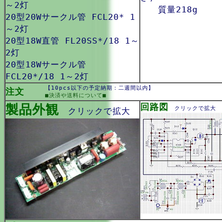
～2灯
質量218g
20型20Wサークル管 FCL20* 1
～2灯
20型18W直管 FL20SS*/18 1～
2灯
20型18Wサークル管
FCL20*/18 1～2灯
【10pcs以下の予定納期：二週間以内】
注文
■決済や送料について■
製品外観
回路図
クリックで拡大
クリックで拡大