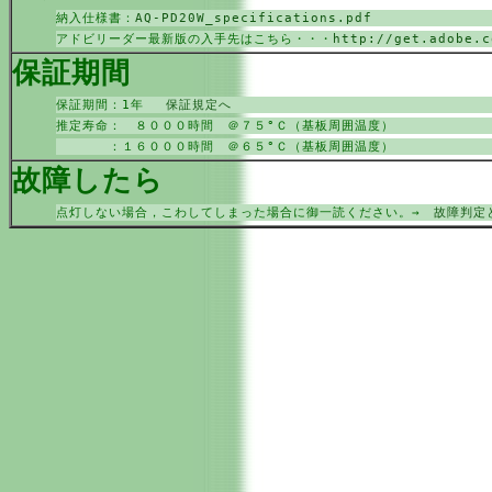
納入仕様書：
AQ-PD20W_specifications.pdf
アドビリーダー最新版の入手先はこちら・・・
http://get.adobe.c
保証期間
保証期間：1年
保証規定へ
推定寿命： ８０００時間 ＠７５°Ｃ（基板周囲温度）
：１６０００時間 ＠６５°Ｃ（基板周囲温度）
故障したら
点灯しない場合，こわしてしまった場合に御一読ください。→
故障判定