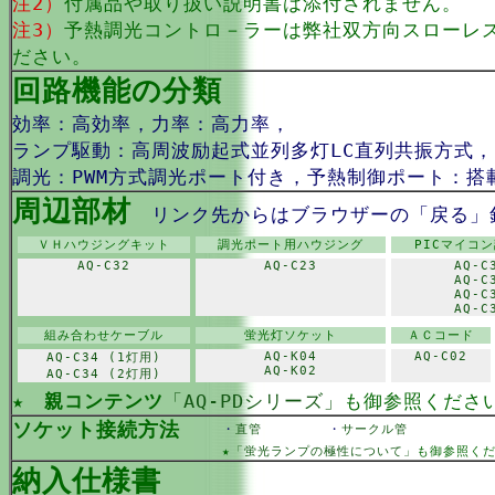
注2）
付属品や取り扱い説明書は添付されません。
注3）
予熱調光コントロ－ラーは弊社双方向スローレ
ださい。
回路機能の分類
効率：高効率，力率：高力率，
ランプ駆動：高周波励起式並列多灯LC直列共振方式
調光：PWM方式調光ポート付き，予熱制御ポート：搭
周辺部材
リンク先からはブラウザーの「戻る」
ＶＨハウジングキット
調光ポート用ハウジング
PICマイコ
AQ-C32
AQ-C23
AQ-C
AQ-C
AQ-C
AQ-C
組み合わせケーブル
蛍光灯ソケット
ＡＣコード
AQ-K04
AQ-C02
AQ-C34 (1灯用)
AQ-K02
AQ-C34 (2灯用)
★
親コンテンツ
「AQ-PDシリーズ」
も御参照くださ
ソケット接続方法
・
直管
・
サークル管
★
「蛍光ランプの極性について」
も御参照く
納入仕様書