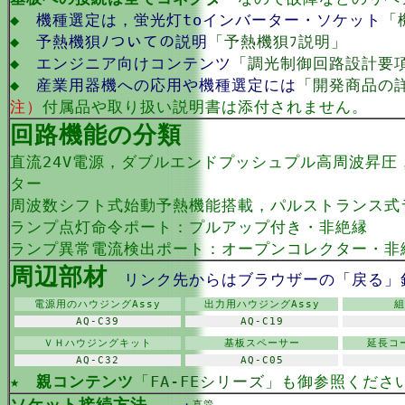
◆
機種選定は，蛍光灯toインバーター・ソケット
「
◆
予熱機狽ﾉついての説明
「予熱機狽ﾌ説明」
◆
エンジニア向けコンテンツ
「調光制御回路設計要
◆
産業用器機への応用や機種選定には
「開発商品の
注）
付属品や取り扱い説明書は添付されません。
回路機能の分類
直流24V電源，ダブルエンドプッシュプル高周波昇圧
ター
周波数シフト式始動予熱機能搭載，パルストランス式
ランプ点灯命令ポート：プルアップ付き・非絶縁
ランプ異常電流検出ポート：オープンコレクター・非
周辺部材
リンク先からはブラウザーの「戻る」
電源用のハウジングAssy
出力用ハウジングAssy
組
AQ-C39
AQ-C19
ＶＨハウジングキット
基板スペーサー
延長コ
AQ-C32
AQ-C05
★
親コンテンツ
「FA-FEシリーズ」
も御参照くださ
ソケット接続方法
・
直管