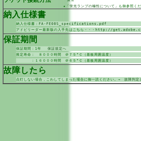
★
「蛍光ランプの極性について」
も御参照く
納入仕様書
納入仕様書：
FA-FE08S_specifications.pdf
アドビリーダー最新版の入手先はこちら・・・
http://get.adobe.c
保証期間
保証期間：1年
保証規定へ
推定寿命： ８０００時間 ＠７５°Ｃ（基板周囲温度）
：１６０００時間 ＠６５°Ｃ（基板周囲温度）
故障したら
点灯しない場合，こわしてしまった場合に御一読ください。→
故障判定