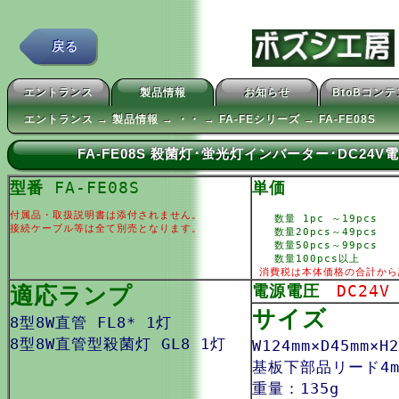
戻る
エントランス
製品情報
お知らせ
BtoBコン
エントランス → 製品情報 → ・・ → FA-FEシリーズ → FA-FE08S
FA-FE08S 殺菌灯･蛍光灯インバーター･DC24
型番
FA-FE08S
単価
付属品・取扱説明書は添付されません。
数量 1pc ～19pcs
接続ケーブル等は全て別売となります。
数量20pcs～49pcs
数量50pcs～99pcs
数量100pcs以上
消費税は本体価格の合計から
適応ランプ
電源電圧
DC24V
サイズ
8型8W直管 FL8* 1灯
8型8W直管型殺菌灯 GL8 1灯
W124mm×D45mm×
基板下部品リード4m
重量：135g