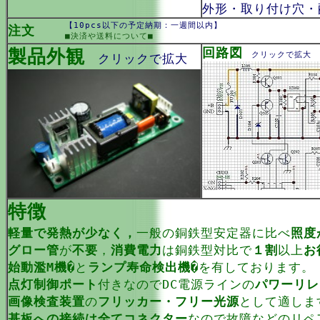
外形・取り付け穴・
【10pcs以下の予定納期：一週間以内】
注文
■決済や送料について■
製品外観
回路図
クリックで拡大
クリックで拡大
特徴
軽量で発熱が少なく，
一般の銅鉄型安定器に比べ
照度
グロー管
が
不要
，
消費電力
は銅鉄型対比で
１割
以上
お
始動濫M機�
と
ランプ寿命検出機�
を有しております。
点灯制御ポート
付きなのでDC電源ラインの
パワーリレ
画像検査装置
の
フリッカー・フリー光源
として適しま
基板への接続は全てコネクター
なので故障などのリペ