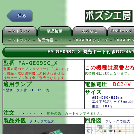
戻る
エントランス
製品情報
お知らせ
BtoBコン
エントランス → 製品情報 → ・・ → FA-GE/GEシリーズ → FA-GE09S
FA-GE09SC_X 調光ポート付きDC2
型番
FA-GE09SC_X
この機種は廃番と
型番末尾のオプションコード「_X」には
付属品・取扱説明書は添付されません。
代替機種は
LED
となります。
接続ケーブル等は全て別売となります。
適用ランプ
電源電圧
DC24V
9型サークル管 FCL9* 1灯
サイズ
W85×D60×H25mm
基板下部品リード5mm以
重量：101g
注文
・・・・・・・
廃番の為，カートインできません。
製品外観
回路図
クリックで拡大
クリックで拡大