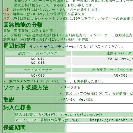
蛍光管とインバーターを密閉国｢にて同一筺体に内蔵される場合には，蛍光
温度上昇試験を行って下さる様，お願い致します。
注5）
調光動作時にはパルスレートフリッカーが発生します。
注6）
始動時には20.4V以上の電源電圧が必要です。
注7）
UVS回路によるシャットダウン電圧は10V以下です。バッテリーの過放電
回路機能の分類
電源：直流電源，効率：高効率
ランプ駆動：高周波励起式並列多灯LC直列共振方式，インバーター：他励発振方
調光機能：外部PWM入力0V-12V，予熱機能：非搭載
周辺部材
リンク先からはブラウザーの「戻る」釦で戻ってください。
調光ポート用ハウジング
連動インバータ
AQ-C17
FA-GL09WC_
AQ-C18
カードスペーサー
出力延長コード(4芯キャ
AQ-C05
AQ-C08
★
親コンテンツ
「FA-GE/GDシリーズ 」
も御参照ください。
ソケット接続方法
・
サークル管
★
「蛍光ランプの極性について」
も御参照く
取説
・
FA-Gx Web取説
納入仕様書
納入仕様書：
FA-GE09SC_specifications.pdf
アドビリーダー最新版の入手先はこちら・・・
http://get.adobe.c
保証期間