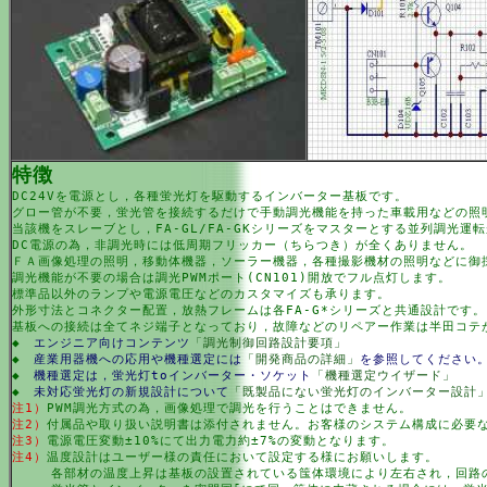
特徴
DC24Vを電源とし，各種蛍光灯を駆動するインバーター基板です。
グロー管が不要，蛍光管を接続するだけで手動調光機能を持った車載用などの照
当該機をスレーブとし，FA-GL/FA-GKシリーズをマスターとする並列調光運
DC電源の為，非調光時には低周期フリッカー（ちらつき）が全くありません。
ＦＡ画像処理の照明，移動体機器，ソーラー機器，各種撮影機材の照明などに御
調光機能が不要の場合は調光PWMポート(CN101)開放でフル点灯します。
標準品以外のランプや電源電圧などのカスタマイズも承ります。
外形寸法とコネクター配置，放熱フレームは各FA-G*シリーズと共通設計です。
基板への接続は全てネジ端子となっており，故障などのリペアー作業は半田コテ
◆
エンジニア向けコンテンツ
「調光制御回路設計要項」
◆
産業用器機への応用や機種選定には
「開発商品の詳細」
を参照してください
◆
機種選定は，蛍光灯toインバーター・ソケット
「機種選定ウイザード」
◆
未対応蛍光灯の新規設計について
「既製品にない蛍光灯のインバーター設計
注1）
PWM調光方式の為，画像処理で調光を行うことはできません。
注2）
付属品や取り扱い説明書は添付されません。お客様のシステム構成に必要
注3）
電源電圧変動±10%にて出力電力約±7%の変動となります。
注4）
温度設計はユーザー様の責任において設定する様にお願いします。
各部材の温度上昇は基板の設置されている筺体環境により左右され，回路の