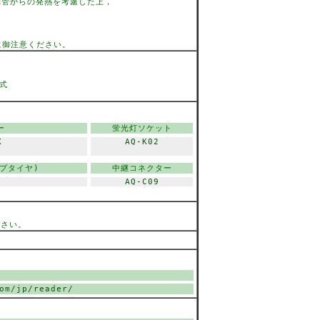
管からの発熱を考慮した上，
に御注意ください。
式
ー
蛍光灯ソケット
X
AQ-K02
プタイヤ)
中継コネクター
AQ-C09
ださい。
om/jp/reader/