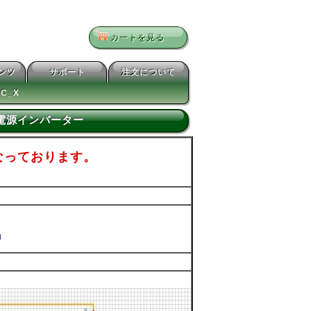
カートを見る
テンツ
サポート
注文について
C_X
4V電源インバーター
なっております。
内