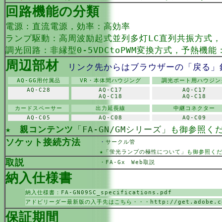
回路機能の分類
電源：直流電源，効率：高効率
ランプ駆動：高周波励起式並列多灯LC直列共振方式
調光回路：非縁型0-5VDCtoPWM変換方式，予熱機能
周辺部材
リンク先からはブラウザーの「戻る」
AQ-GG用付属品
VR・本体間ハウジング
調光ポート用ハウジン
AQ-C28
AQ-C17
AQ-C17
AQ-C18
AQ-C18
カードスペーサー
出力延長線
中継コネクター
AQ-C05
AQ-C08
AQ-C09
★
親コンテンツ
「FA-GN/GMシリーズ」
も御参照く
ソケット接続方法
・
サークル管
★
「蛍光ランプの極性について」
も御参照く
取説
・
FA-Gx Web取説
納入仕様書
納入仕様書：
FA-GN09SC_specifications.pdf
アドビリーダー最新版の入手先はこちら・・・
http://get.adobe.c
保証期間