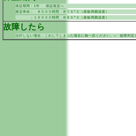
保証期間：1年
保証規定へ
推定寿命： ８０００時間 ＠７５°Ｃ（基板周囲温度）
：１６０００時間 ＠６５°Ｃ（基板周囲温度）
故障したら
点灯しない場合，こわしてしまった場合に御一読ください。→
故障判定