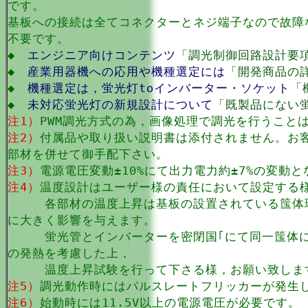
です。
基板への接続は全てコネクターとネジ端子なので故障
不要です。
◆
エンジニア向けコンテンツ
「調光制御回路設計要
◆
産業用器機への応用や機種選定には
「開発商品の
◆
機種選定は，蛍光灯toインバーター・ソケット
「
◆
未対応蛍光灯の新規設計について
「既製品にない
注1）
PWM調光方式の為，画像処理で調光を行うこと
注2）
付属品や取り扱い説明書は添付されません。お
部材を併せて御手配下さい。
注3）
電源電圧変動±10%にて出力電力約±7%の変動
注4）
温度設計はユーザー様の責任において設定する
各部材の温度上昇は基板の設置されている筺体環
に大きく影響を与えます。
蛍光管とインバーターを密閉国｢にて同一筺体に
の発熱を考慮した上，
温度上昇試験を行って下さる様，お願い致しま
注5）
調光動作時にはパルスレートフリッカーが発生
注6）
始動時には11.5V以上の電源電圧が必要です。