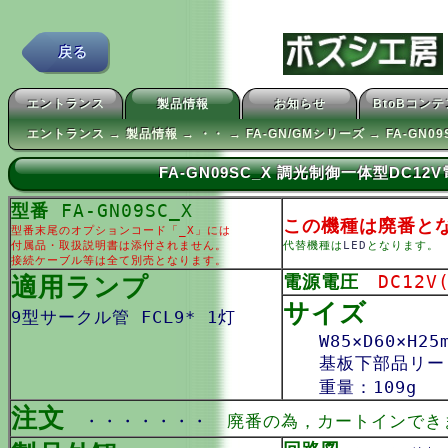
戻る
エントランス
製品情報
お知らせ
BtoBコン
エントランス → 製品情報 → ・・ → FA-GN/GMシリーズ → FA-GN09
FA-GN09SC_X 調光制御一体型DC1
型番
FA-GN09SC_X
この機種は廃番と
型番末尾のオプションコード「_X」には
付属品・取扱説明書は添付されません。
代替機種は
LED
となります。
接続ケーブル等は全て別売となります。
適用ランプ
電源電圧
DC12V
サイズ
9型サークル管 FCL9* 1灯
W85×D60×H25
基板下部品リード
重量：109g
注文
・・・・・・・
廃番の為，カートインでき