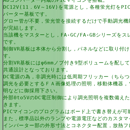
ADコンバーター内蔵のPICマイコンを搭載。
DC12V(11．6V～16V)を電源とし，各種蛍光灯を
バーター基板です。
グロー管が不要，蛍光管を接続するだけで手動調光機
が完結します。
当該機をマスターとし，FA-GC/FA-GBシリーズ
です。
制御VR基板は本体から分割し，パネルなどに取り付
す。
分割VR基板にはφ6mmノブ付き9型ボリュームを配してお
共通設計となっております。
DC電源の為，非調光時には低周期フリッカー（ちら
調光を必要とするＦＡ画像処理の照明，移動体機器，
明などに御採用下さい。
外部0to5VのDC電圧制御により調光照明を複数備
きます。
PICマイコンのプログラムはボード上で書き替えが可
また，標準品以外のランプや電源電圧などのカスタマ
インバーター部の外形寸法とコネクター配置，放熱フレ