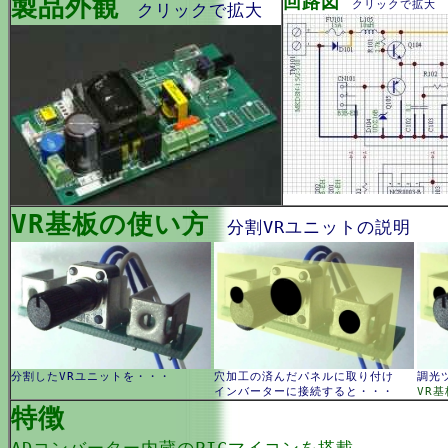
製品外観
回路図
クリックで拡大
クリックで拡大
VR基板の使い方
分割VRユニットの説明
分割したVRユニットを・・・
穴加工の済んだパネルに取り付け
調光
インバーターに接続すると・・・
VR基
特徴