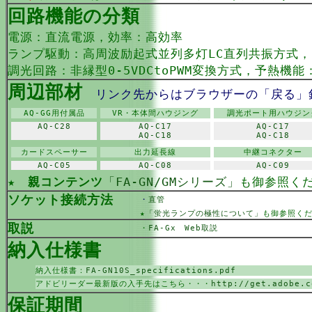
回路機能の分類
電源：直流電源，効率：高効率
ランプ駆動：高周波励起式並列多灯LC直列共振方式
調光回路：非縁型0-5VDCtoPWM変換方式，予熱機能
周辺部材
リンク先からはブラウザーの「戻る」
AQ-GG用付属品
VR・本体間ハウジング
調光ポート用ハウジン
AQ-C28
AQ-C17
AQ-C17
AQ-C18
AQ-C18
カードスペーサー
出力延長線
中継コネクター
AQ-C05
AQ-C08
AQ-C09
★
親コンテンツ
「FA-GN/GMシリーズ」
も御参照く
ソケット接続方法
・
直管
★
「蛍光ランプの極性について」
も御参照く
取説
・
FA-Gx Web取説
納入仕様書
納入仕様書：
FA-GN10S_specifications.pdf
アドビリーダー最新版の入手先はこちら・・・
http://get.adobe.c
保証期間