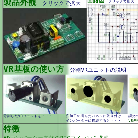
製品外観
回路図
クリックで拡大
クリックで拡大
VR基板の使い方
分割VRユニットの説明
分割したVRユニットを・・・
穴加工の済んだパネルに取り付け
調光
インバーターに接続すると・・・
VR基
特徴