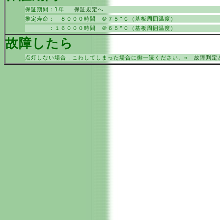
保証期間：1年
保証規定へ
推定寿命： ８０００時間 ＠７５°Ｃ（基板周囲温度）
：１６０００時間 ＠６５°Ｃ（基板周囲温度）
故障したら
点灯しない場合，こわしてしまった場合に御一読ください。→
故障判定