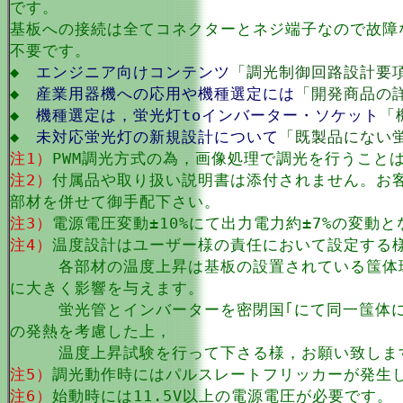
です。
基板への接続は全てコネクターとネジ端子なので故障
不要です。
◆
エンジニア向けコンテンツ
「調光制御回路設計要
◆
産業用器機への応用や機種選定には
「開発商品の
◆
機種選定は，蛍光灯toインバーター・ソケット
「
◆
未対応蛍光灯の新規設計について
「既製品にない
注1）
PWM調光方式の為，画像処理で調光を行うこと
注2）
付属品や取り扱い説明書は添付されません。お
部材を併せて御手配下さい。
注3）
電源電圧変動±10%にて出力電力約±7%の変動
注4）
温度設計はユーザー様の責任において設定する
各部材の温度上昇は基板の設置されている筺体環
に大きく影響を与えます。
蛍光管とインバーターを密閉国｢にて同一筺体に
の発熱を考慮した上，
温度上昇試験を行って下さる様，お願い致しま
注5）
調光動作時にはパルスレートフリッカーが発生
注6）
始動時には11.5V以上の電源電圧が必要です。