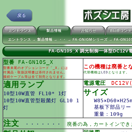
戻る
エントランス
製品情報
お知らせ
BtoBコン
エントランス → 製品情報 → ・・ → FA-GN/GMシリーズ → FA-GN10
FA-GN10S_X 調光制御一体型DC12
型番
FA-GN10S_X
この機種は廃番と
型番末尾のオプションコード「_X」には
付属品・取扱説明書は添付されません。
代替機種は
LED
となります。
接続ケーブル等は全て別売となります。
適用ランプ
電源電圧
DC12V
サイズ
10型10W直管 FL10* 1灯
10型10W直管型殺菌灯 GL10 1
W85×D60×H25
基板下部品リード
灯
重量：109g
注文
・・・・・・・
廃番の為，カートインでき