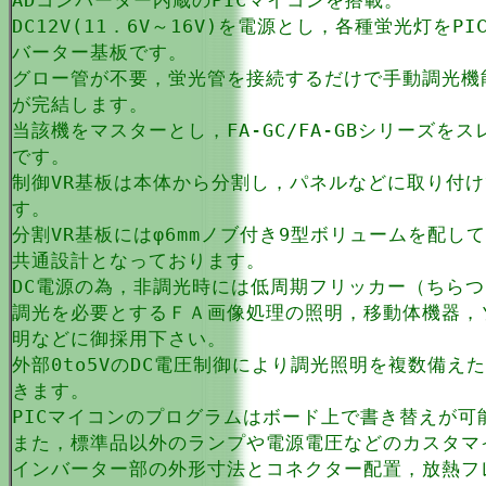
ADコンバーター内蔵のPICマイコンを搭載。
DC12V(11．6V～16V)を電源とし，各種蛍光灯を
バーター基板です。
グロー管が不要，蛍光管を接続するだけで手動調光機
が完結します。
当該機をマスターとし，FA-GC/FA-GBシリーズ
です。
制御VR基板は本体から分割し，パネルなどに取り付
す。
分割VR基板にはφ6mmノブ付き9型ボリュームを配してお
共通設計となっております。
DC電源の為，非調光時には低周期フリッカー（ちら
調光を必要とするＦＡ画像処理の照明，移動体機器，
明などに御採用下さい。
外部0to5VのDC電圧制御により調光照明を複数備
きます。
PICマイコンのプログラムはボード上で書き替えが可
また，標準品以外のランプや電源電圧などのカスタマ
インバーター部の外形寸法とコネクター配置，放熱フレ