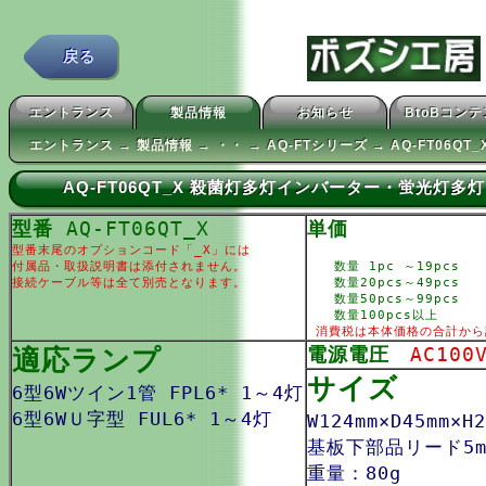
戻る
エントランス
製品情報
お知らせ
BtoBコン
エントランス → 製品情報 → ・・ → AQ-FTシリーズ → AQ-FT06QT_
AQ-FT06QT_X 殺菌灯多灯インバーター・蛍光灯
型番
AQ-FT06QT_X
単価
型番末尾のオプションコード「_X」には
付属品・取扱説明書は添付されません。
数量 1pc ～19pcs
接続ケーブル等は全て別売となります。
数量20pcs～49pcs
数量50pcs～99pcs
数量100pcs以上
消費税は本体価格の合計から
適応ランプ
電源電圧
AC100
サイズ
6型6Wツイン1管 FPL6* 1～4灯
6型6WＵ字型 FUL6* 1～4灯
W124mm×D45mm×
基板下部品リード5m
重量：80g