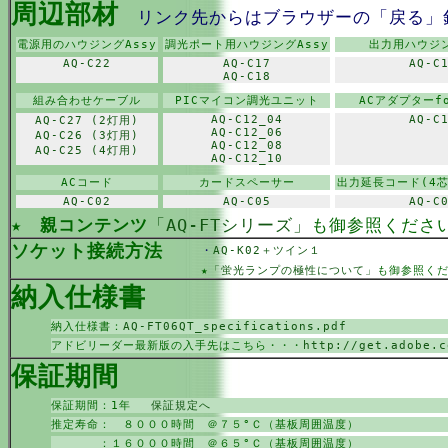
周辺部材
リンク先からはブラウザーの「戻る」
電源用のハウジングAssy
調光ポート用ハウジングAssy
出力用ハウジン
AQ-C22
AQ-C17
AQ-C
AQ-C18
組み合わせケーブル
PICマイコン調光ユニット
ACアダプターfo
AQ-C12_04
AQ-C
AQ-C27 (2灯用)
AQ-C12_06
AQ-C26 (3灯用)
AQ-C12_08
AQ-C25 (4灯用)
AQ-C12_10
ACコード
カードスペーサー
出力延長コード(4
AQ-C02
AQ-C05
AQ-C
★
親コンテンツ
「AQ-FTシリーズ」
も御参照くださ
ソケット接続方法
・
AQ-K02＋ツイン１
★
「蛍光ランプの極性について」
も御参照く
納入仕様書
納入仕様書：
AQ-FT06QT_specifications.pdf
アドビリーダー最新版の入手先はこちら・・・
http://get.adobe.c
保証期間
保証期間：1年
保証規定へ
推定寿命： ８０００時間 ＠７５°Ｃ（基板周囲温度）
：１６０００時間 ＠６５°Ｃ（基板周囲温度）