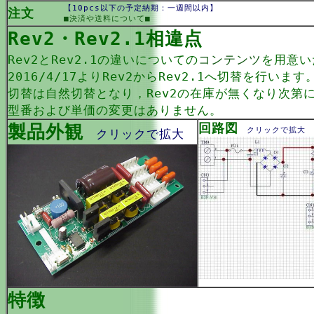
【10pcs以下の予定納期：一週間以内】
注文
■決済や送料について■
Rev2・Rev2.1相違点
Rev2とRev2.1の違いについての
コンテンツ
を用意い
2016/4/17よりRev2からRev2.1へ切替を行います
切替は自然切替となり，Rev2の在庫が無くなり次第に
型番および単価の変更はありません。
製品外観
回路図
クリックで拡大
クリックで拡大
特徴