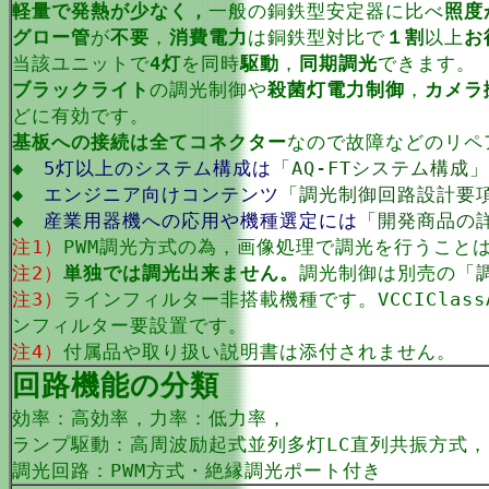
軽量で発熱が少なく，
一般の銅鉄型安定器に比べ
照度
グロー管
が
不要
，
消費電力
は銅鉄型対比で
１割
以上
お
当該ユニットで
4灯
を同時
駆動
，
同期調光
できます。
ブラックライト
の調光制御や
殺菌灯電力制御
，
カメラ
どに有効です。
基板への接続は全てコネクター
なので故障などのリペ
◆
5灯以上のシステム構成は
「AQ-FTシステム構成」
◆
エンジニア向けコンテンツ
「調光制御回路設計要
◆
産業用器機への応用や機種選定には
「開発商品の
注1）
PWM調光方式の為，画像処理で調光を行うこと
注2）
単独では調光出来ません。
調光制御は別売の
「
注3）
ラインフィルター非搭載機種です。VCCIClas
ンフィルター要設置です。
注4）
付属品や取り扱い説明書は添付されません。
回路機能の分類
効率：高効率，力率：低力率，
ランプ駆動：高周波励起式並列多灯LC直列共振方式
調光回路：PWM方式・絶縁調光ポート付き