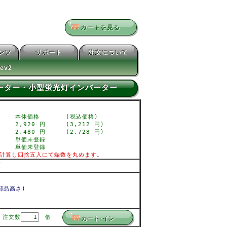
カートを見る
テンツ
サポート
注文について
ev2
ンバーター・小型蛍光灯インバーター
本体価格
(税込価格)
2,920 円
(3,212 円)
2,480 円
(2,728 円)
単価未登録
単価未登録
計算し四捨五入にて端数を丸めます。
V
(部品高さ)
注文数
個
カート･イン