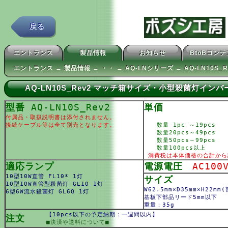
戻る
エントランス
製品情報
お知らせ
BtoBコン
エントランス → 製品情報 → ・・ → AQ-LNシリーズ → AQ-LN10S_R
AQ-LN10S_Rev2 マッチ箱サイズ・小型殺菌灯イ
型番
AQ-LN10S_Rev2
単価
付属品・取扱説明書は添付されません。
接続ケーブル等は全て別売となります。
数量 1pc ～19pcs
数量20pcs～49pcs
数量50pcs～99pcs
数量100pcs以上
消費税は本体価格の合計から
適応ランプ
電源電圧
AC100
10型10W直管 FL10* 1灯
サイズ
10型10W直管型殺菌灯 GL10 1灯
W62.5mm×D35mm×H22mm
6型6W流水殺菌灯 GL6Q 1灯
基板下部品リード5mm以下
重量：35g
【10pcs以下の予定納期：一週間以内】
注文
■決済や送料について■