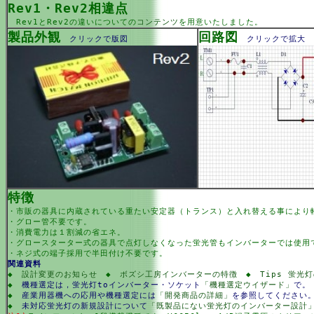
Rev1・Rev2相違点
Rev1とRev2の違いについての
コンテンツ
を用意いたしました。
製品外観
回路図
クリックで版図
クリックで拡大
特徴
・市販の器具に内蔵されている重たい安定器（トランス）と入れ替える事により
・グロー管不要です。
・消費電力は１割減の省エネ。
・グロースターター式の器具で点灯しなくなった蛍光管もインバーターでは使用
・ネジ式の端子採用で半田付け不要です。
関連資料
◆
設計変更のお知らせ
◆
ボズシ工房インバーターの特徴
◆
Tips 蛍光灯
◆
機種選定は，蛍光灯toインバーター・ソケット
「機種選定ウイザード」
で。
◆
産業用器機への応用や機種選定には
「開発商品の詳細」
を参照してください
◆
未対応蛍光灯の新規設計について
「既製品にない蛍光灯のインバーター設計