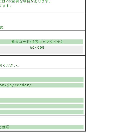
ーには2段必要な場合があります。
ります。
式
延長コード(4芯キャプタイヤ)
AQ-C08
照ください。
om/jp/reader/
と修理