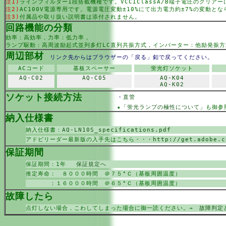
注1)
ラインフィルター1段搭載機種です。VCCIClassA/B端子電圧のクリア
注2)
AC100V電源専用です。電源電圧変動±10%にて出力電力約±7%の変動とな
注3)
付属品や取り扱い説明書は添付されません。
回路機能の分類
効率：高効率，力率：低力率，
ランプ駆動：高周波励起式並列多灯LC直列共振方式，インバーター：他励発振方
周辺部材
リンク先からはブラウザーの「戻る」釦で戻ってください。
ACコード
基板スペーサー
蛍光灯ソケット
AQ-C02
AQ-C05
AQ-K04
AQ-K02
ソケット接続方法
・
直管
★
「蛍光ランプの極性について」
も御参
納入仕様書
納入仕様書：
AQ-LN10S_specifications.pdf
アドビリーダー最新版の入手先はこちら・・・
http://get.adobe.c
保証期間
保証期間：1年
保証規定へ
推定寿命： ８０００時間 ＠７５°Ｃ（基板周囲温度）
：１６０００時間 ＠６５°Ｃ（基板周囲温度）
故障したら
点灯しない場合，こわしてしまった場合に御一読ください。→
故障判定