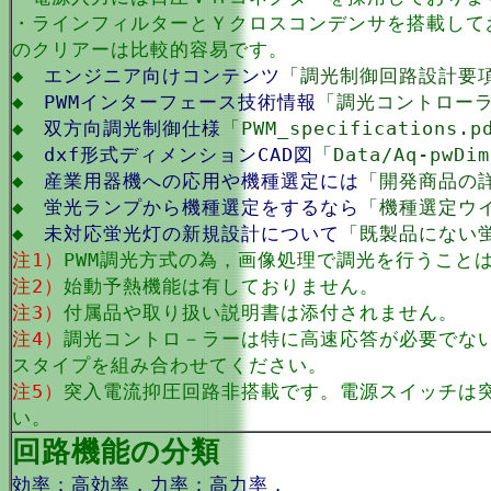
・ラインフィルターとＹクロスコンデンサを搭載しており
のクリアーは比較的容易です。
◆
エンジニア向けコンテンツ
「調光制御回路設計要
◆
PWMインターフェース技術情報
「調光コントロー
◆
双方向調光制御仕様
「PWM_specifications.p
◆
dxf形式ディメンションCAD図
「Data/Aq-pwDim
◆
産業用器機への応用や機種選定には
「開発商品の
◆
蛍光ランプから機種選定をするなら
「機種選定ウ
◆
未対応蛍光灯の新規設計について
「既製品にない
注1）
PWM調光方式の為，画像処理で調光を行うこと
注2）
始動予熱機能は有しておりません。
注3）
付属品や取り扱い説明書は添付されません。
注4）
調光コントロ－ラーは特に高速応答が必要でな
スタイプを組み合わせてください。
注5）
突入電流抑圧回路非搭載です。電源スイッチは
い。
回路機能の分類
効率：高効率，力率：高力率，