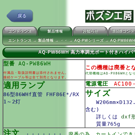
戻る
エントランス
製品情報
お知らせ
BtoBコン
エントランス → 製品情報 → ・・ → AQ-PWシリーズ → AQ-PW86W
AQ-PW86WH 高力率調光ポート付きハイ
型番
AQ-PW86WH
この機種は廃番と
付属品・取扱説明書は添付されません。
代替機種は
AQ-PX86WH
とな
接続ケーブル等は全て別売となります。
適用ランプ
電源電圧
AC100
サイズ
86型86WHf直管 FHF86E*/RX
1～2灯
W206mm×D132
含む)
詳しくは
dxf
質量765g
注文
・・・・・・・
廃番の為，カートインでき