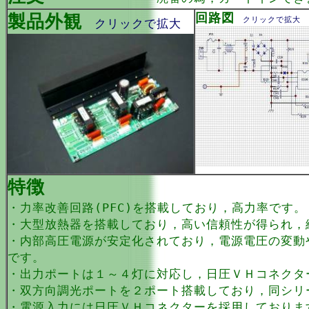
製品外観
回路図
クリックで拡大
クリックで拡大
特徴
・力率改善回路(PFC)を搭載しており，高力率です。
・大型放熱器を搭載しており，高い信頼性が得られ，総
・内部高圧電源が安定化されており，電源電圧の変動
です。
・出力ポートは１～４灯に対応し，日圧ＶＨコネクタ
・双方向調光ポートを２ポート搭載しており，同シリ
・電源入力には日圧ＶＨコネクターを採用しておりま