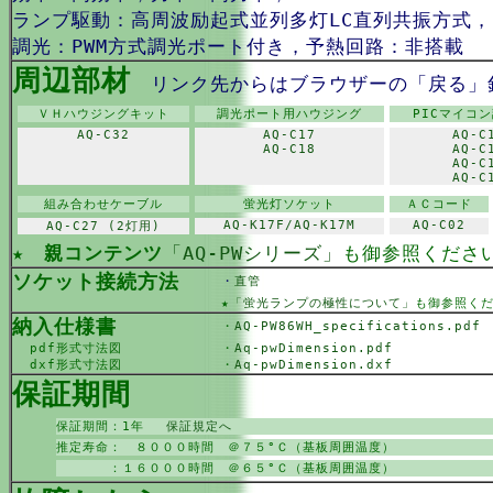
ランプ駆動：高周波励起式並列多灯LC直列共振方式
調光：PWM方式調光ポート付き，予熱回路：非搭載
周辺部材
リンク先からはブラウザーの「戻る」
ＶＨハウジングキット
調光ポート用ハウジング
PICマイコ
AQ-C32
AQ-C17
AQ-C
AQ-C18
AQ-C
AQ-C
AQ-C
組み合わせケーブル
蛍光灯ソケット
ＡＣコード
AQ-K17F/AQ-K17M
AQ-C02
AQ-C27 (2灯用)
★
親コンテンツ
「AQ-PWシリーズ」
も御参照くださ
ソケット接続方法
・
直管
★
「蛍光ランプの極性について」
も御参照く
納入仕様書
・
AQ-PW86WH_specifications.pdf
pdf形式寸法図
・
Aq-pwDimension.pdf
dxf形式寸法図
・
Aq-pwDimension.dxf
保証期間
保証期間：1年
保証規定へ
推定寿命： ８０００時間 ＠７５°Ｃ（基板周囲温度）
：１６０００時間 ＠６５°Ｃ（基板周囲温度）