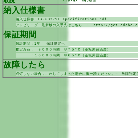
取説
・
FA-Gx Web取説
納入仕様書
納入仕様書：
FA-GD27ST_specifications.pdf
アドビリーダー最新版の入手先はこちら・・・
http://get.adobe.c
保証期間
保証期間：1年
保証規定へ
推定寿命： ８０００時間 ＠７５°Ｃ（基板周囲温度）
：１６０００時間 ＠６５°Ｃ（基板周囲温度）
故障したら
点灯しない場合，こわしてしまった場合に御一読ください。→
故障判定