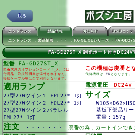
戻る
エントランス
製品情報
お知らせ
BtoBコン
エントランス → 製品情報 → ・・ → FA-GE/GEシリーズ → FA-GD27S
FA-GD27ST_X 調光ポート付きDC2
型番
FA-GD27ST_X
この機種は廃番と
型番末尾のオプションコード「_X」には
付属品・取扱説明書は添付されません。
代替機種は
LED
となります。
接続ケーブル等は全て別売となります。
適用ランプ
電源電圧
DC24V
サイズ
27型27Wツイン１ FPL27* 1灯
27型27Wツイン２ FDL27* 1灯
W105×D62×H50
基板下部品リード
27型27Wツイン２パラレル
重量：157g
FML27* 1灯
注文
・・・・・・・
廃番の為，カートインでき