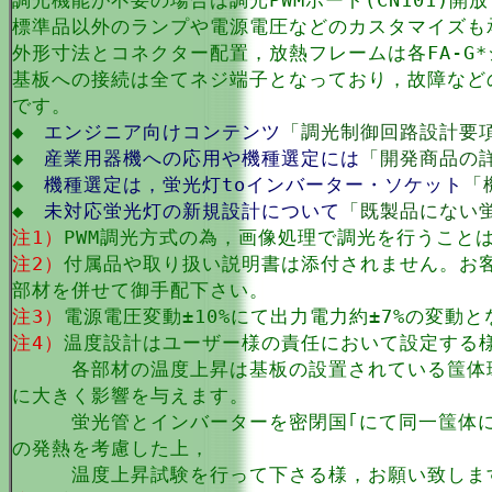
調光機能が不要の場合は調光PWMポート(CN101)開
標準品以外のランプや電源電圧などのカスタマイズも
外形寸法とコネクター配置，放熱フレームは各FA-G
基板への接続は全てネジ端子となっており，故障など
です。
◆
エンジニア向けコンテンツ
「調光制御回路設計要
◆
産業用器機への応用や機種選定には
「開発商品の
◆
機種選定は，蛍光灯toインバーター・ソケット
「
◆
未対応蛍光灯の新規設計について
「既製品にない
注1）
PWM調光方式の為，画像処理で調光を行うこと
注2）
付属品や取り扱い説明書は添付されません。お
部材を併せて御手配下さい。
注3）
電源電圧変動±10%にて出力電力約±7%の変動
注4）
温度設計はユーザー様の責任において設定する
各部材の温度上昇は基板の設置されている筺体環
に大きく影響を与えます。
蛍光管とインバーターを密閉国｢にて同一筺体に
の発熱を考慮した上，
温度上昇試験を行って下さる様，お願い致しま