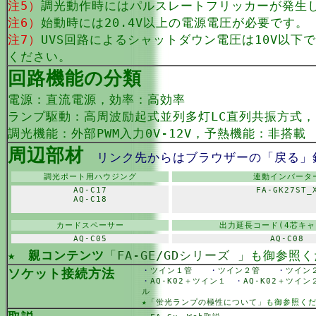
注5）
調光動作時にはパルスレートフリッカーが発生
注6）
始動時には20.4V以上の電源電圧が必要です。
注7）
UVS回路によるシャットダウン電圧は10V以下
ください。
回路機能の分類
電源：直流電源，効率：高効率
ランプ駆動：高周波励起式並列多灯LC直列共振方式
調光機能：外部PWM入力0V-12V，予熱機能：非搭載
周辺部材
リンク先からはブラウザーの「戻る」
調光ポート用ハウジング
連動インバータ
AQ-C17
FA-GK27ST_
AQ-C18
カードスペーサー
出力延長コード(4芯キャ
AQ-C05
AQ-C08
★
親コンテンツ
「FA-GE/GDシリーズ 」
も御参照く
ソケット接続方法
・
ツイン１管
・
ツイン２管
・
ツイ
・
AQ-K02＋ツイン１
・
AQ-K02＋ツイ
ル
★
「蛍光ランプの極性について」
も御参照く