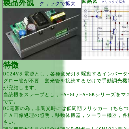
製品外観
回路図
クリックで拡大
クリックで拡大
特徴
DC24Vを電源とし，各種蛍光灯を駆動するインバー
グロー管が不要，蛍光管を接続するだけで手動調光機
が完結します。
当該機をスレーブとし，FA-GL/FA-GKシリーズ
です。
DC電源の為，非調光時には低周期フリッカー（ちら
ＦＡ画像処理の照明，移動体機器，ソーラー機器，各
さい。