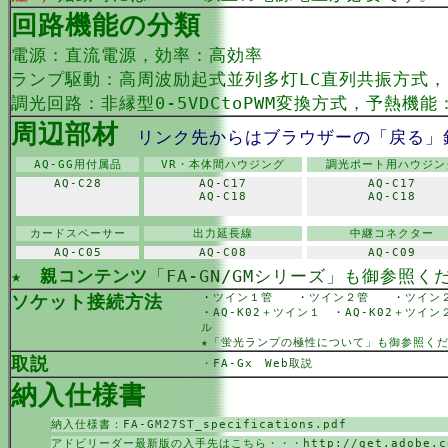
回路機能の分類
電源：直流電源，効率：高効率
ランプ駆動：高周波励起式並列多灯LC直列共振方式
調光回路：非縁型0-5VDCtoPWM変換方式，予熱機能
周辺部材
リンク先からはブラウザーの「戻る」
AQ-GG用付属品
VR・本体間ハウジング
調光ポート用ハウジン
AQ-C28
AQ-C17
AQ-C17
AQ-C18
AQ-C18
カードスペーサー
出力延長線
中継コネクター
AQ-C05
AQ-C08
AQ-C09
★
親コンテンツ
「FA-GN/GMシリーズ」
も御参照く
ソケット接続方法
・
ツイン１管
・
ツイン２管
・
ツイ
・
AQ-K02＋ツイン１
・
AQ-K02＋ツイ
ル
★
「蛍光ランプの極性について」
も御参照く
取説
・
FA-Gx Web取説
納入仕様書
納入仕様書：
FA-GM27ST_specifications.pdf
アドビリーダー最新版の入手先はこちら・・・
http://get.adobe.c