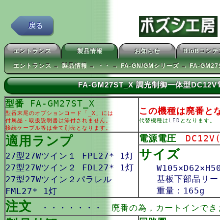
戻る
エントランス
製品情報
お知らせ
BtoBコン
エントランス → 製品情報 → ・・ → FA-GN/GMシリーズ → FA-GM27
FA-GM27ST_X 調光制御一体型DC1
型番
FA-GM27ST_X
この機種は廃番と
型番末尾のオプションコード「_X」には
付属品・取扱説明書は添付されません。
代替機種は
LED
となります。
接続ケーブル等は全て別売となります。
適用ランプ
電源電圧
DC12V
サイズ
27型27Wツイン１ FPL27* 1灯
27型27Wツイン２ FDL27* 1灯
W105×D62×H50
基板下部品リード
27型27Wツイン２パラレル
重量：165g
FML27* 1灯
注文
・・・・・・・
廃番の為，カートインでき