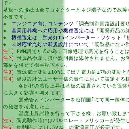
です。
基板への接続は全てコネクターとネジ端子なので故障
不要です。
◆
エンジニア向けコンテンツ
「調光制御回路設計要
◆
産業用器機への応用や機種選定には
「開発商品の
◆
機種選定は，蛍光灯toインバーター・ソケット
「
◆
未対応蛍光灯の新規設計について
「既製品にない
注1）
PWM調光方式の為，画像処理で調光を行うこと
注2）
付属品や取り扱い説明書は添付されません。お
部材を併せて御手配下さい。
注3）
電源電圧変動±10%にて出力電力約±7%の変動
注4）
温度設計はユーザー様の責任において設定する
各部材の温度上昇は基板の設置されている筺体環
に大きく影響を与えます。
蛍光管とインバーターを密閉国｢にて同一筺体に
の発熱を考慮した上，
温度上昇試験を行って下さる様，お願い致しま
注5）
調光動作時にはパルスレートフリッカーが発生
注6）
始動時には11.5V以上の電源電圧が必要です。