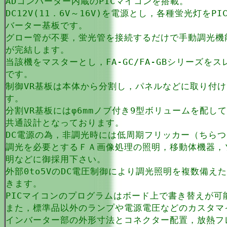
ADコンバーター内蔵のPICマイコンを搭載。
DC12V(11．6V～16V)を電源とし，各種蛍光灯を
バーター基板です。
グロー管が不要，蛍光管を接続するだけで手動調光機
が完結します。
当該機をマスターとし，FA-GC/FA-GBシリーズ
です。
制御VR基板は本体から分割し，パネルなどに取り付
す。
分割VR基板にはφ6mmノブ付き9型ボリュームを配してお
共通設計となっております。
DC電源の為，非調光時には低周期フリッカー（ちら
調光を必要とするＦＡ画像処理の照明，移動体機器，
明などに御採用下さい。
外部0to5VのDC電圧制御により調光照明を複数備
きます。
PICマイコンのプログラムはボード上で書き替えが可
また，標準品以外のランプや電源電圧などのカスタマ
インバーター部の外形寸法とコネクター配置，放熱フレ