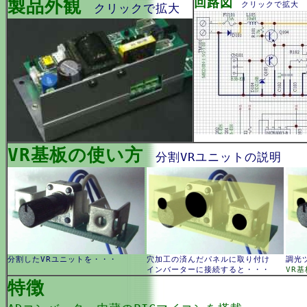
製品外観
回路図
クリックで拡大
クリックで拡大
VR基板の使い方
分割VRユニットの説明
分割したVRユニットを・・・
穴加工の済んだパネルに取り付け
調光
インバーターに接続すると・・・
VR基
特徴